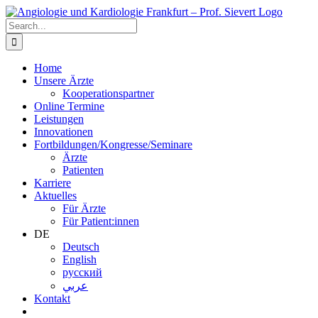
Zum
Inhalt
Search
springen
for:
Home
Unsere Ärzte
Kooperationspartner
Online Termine
Leistungen
Innovationen
Fortbildungen/Kongresse/Seminare
Ärzte
Patienten
Karriere
Aktuelles
Für Ärzte
Für Patient:innen
DE
Deutsch
English
русский
عربي
Kontakt