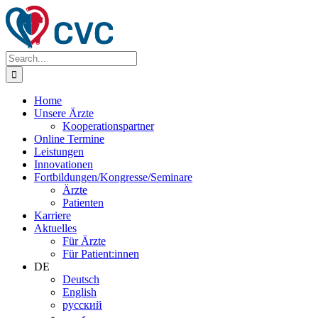
Zum
Inhalt
springen
Search
for:
Home
Unsere Ärzte
Kooperationspartner
Online Termine
Leistungen
Innovationen
Fortbildungen/Kongresse/Seminare
Ärzte
Patienten
Karriere
Aktuelles
Für Ärzte
Für Patient:innen
DE
Deutsch
English
русский