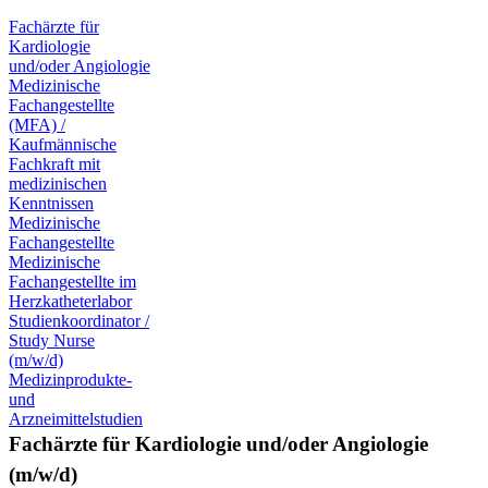
Fachärzte für
Kardiologie
und/oder Angiologie
Medizinische
Fachangestellte
(MFA) /
Kaufmännische
Fachkraft mit
medizinischen
Kenntnissen
Medizinische
Fachangestellte
Medizinische
Fachangestellte im
Herzkatheterlabor
Studienkoordinator /
Study Nurse
(m/w/d)
Medizinprodukte-
und
Arzneimittelstudien
Fachärzte für Kardiologie und/oder Angiologie
(m/w/d)