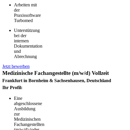
Arbeiten mit
der
Praxissoftware
Turbomed
Unterstützung
bei der
internen
Dokumentation
und
Abrechnung
Jetzt bewerben
Medizinische Fachangestellte (m/w/d) Vollzeit
Frankfurt in Bornheim & Sachsenhausen, Deutschland
Ihr Profil:
Eine
abgeschlossene
Ausbildung
zur
Medizinischen
Fachangestellten
(m/w/d) (oder