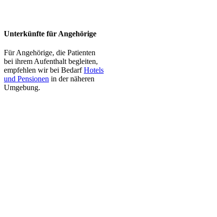
Unterkünfte für Angehörige
Für Angehörige, die Patienten
bei ihrem Aufenthalt begleiten,
empfehlen wir bei Bedarf
Hotels
und Pensionen
in der näheren
Umgebung.
© Alle Inhalte unterliegen dem Urheberrecht |
Impressum
|
Datenschutzerklärung
|
|
Barrierefreiheit
| Designed by
Designery
Facebook
Instagram