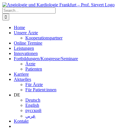
Zum
Inhalt
Search
springen
for:
Home
Unsere Ärzte
Kooperationspartner
Online Termine
Leistungen
Innovationen
Fortbildungen/Kongresse/Seminare
Ärzte
Patienten
Karriere
Aktuelles
Für Ärzte
Für Patient:innen
DE
Deutsch
English
русский
عربي
Kontakt