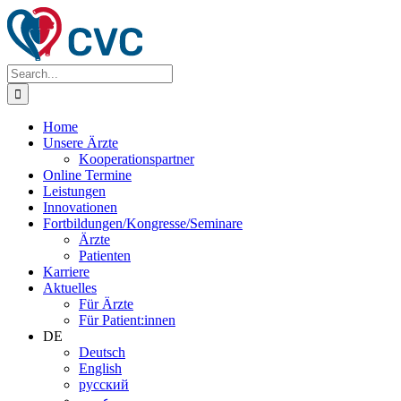
Zum
Inhalt
springen
Search
for:
Home
Unsere Ärzte
Kooperationspartner
Online Termine
Leistungen
Innovationen
Fortbildungen/Kongresse/Seminare
Ärzte
Patienten
Karriere
Aktuelles
Für Ärzte
Für Patient:innen
DE
Deutsch
English
русский