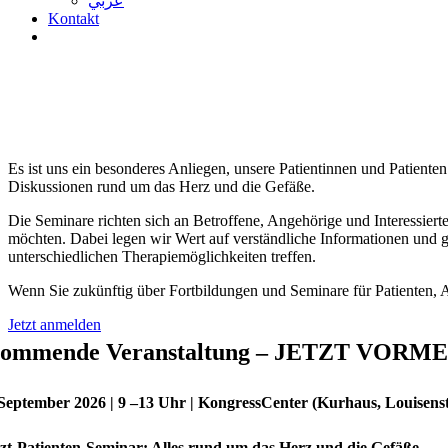
عربي
Kontakt
Arzt-Patienten-Seminare – Informationen 
Angiologie und Kardiologie Frankfurt
Es ist uns ein besonderes Anliegen, unsere Patientinnen und Patiente
Diskussionen rund um das Herz und die Gefäße.
Die Seminare richten sich an Betroffene, Angehörige und Interessie
möchten. Dabei legen wir Wert auf verständliche Informationen und g
unterschiedlichen Therapiemöglichkeiten treffen.
Wenn Sie zukünftig über Fortbildungen und Seminare für Patienten, A
Jetzt anmelden
ommende Veranstaltung – JETZT VORM
 September 2026 | 9 –13 Uhr | KongressCenter (Kurhaus, Louisens
zt-Patienten-Seminar: Alles rund um das Herz und die Gefäße